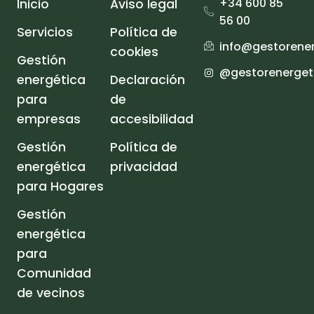
+34 600 85
Inicio
Aviso legal
56 00
Servicios
Política de
info@gestorener
cookies
Gestión
@gestorenergeti
energética
Declaración
para
de
empresas
accesibilidad
Gestión
Política de
energética
privacidad
para Hogares
Gestión
energética
para
Comunidad
de vecinos