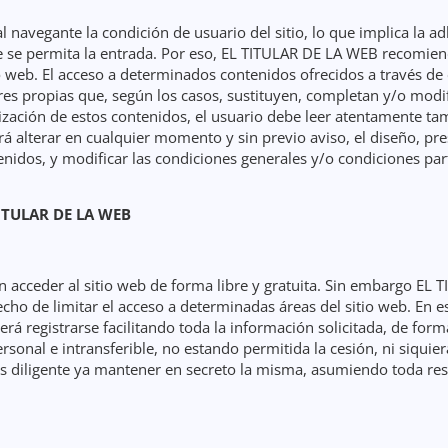
 al navegante la condición de usuario del sitio, lo que implica la a
 se permita la entrada. Por eso, EL TITULAR DE LA WEB recomiend
o web. El acceso a determinados contenidos ofrecidos a través de
res propias que, según los casos, sustituyen, completan y/o modi
ilización de estos contenidos, el usuario debe leer atentamente t
 alterar en cualquier momento y sin previo aviso, el diseño, pres
idos, y modificar las condiciones generales y/o condiciones parti
ITULAR DE LA WEB
n acceder al sitio web de forma libre y gratuita. Sin embargo EL
recho de limitar el acceso a determinadas áreas del sitio web. En 
rá registrarse facilitando toda la información solicitada, de forma
ersonal e intransferible, no estando permitida la cesión, ni siquier
s diligente ya mantener en secreto la misma, asumiendo toda res