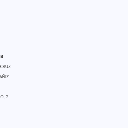
EB
 JCRUZ
AÑIZ
O, 2