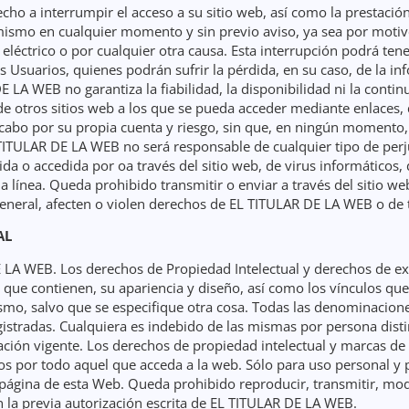
ho a interrumpir el acceso a su sitio web, así como la prestación
mismo en cualquier momento y sin previo aviso, ya sea por motivo
eléctrico o por cualquier otra causa. Esta interrupción podrá tene
os Usuarios, quienes podrán sufrir la pérdida, en su caso, de la 
 LA WEB no garantiza la fiabilidad, la disponibilidad ni la contin
e otros sitios web a los que se pueda acceder mediante enlaces, 
 cabo por su propia cuenta y riesgo, sin que, en ningún momento,
ITULAR DE LA WEB no será responsable de cualquier tipo de perju
da o accedida por oa través del sitio web, de virus informáticos, 
 la línea. Queda prohibido transmitir o enviar a través del sitio web
general, afecten o violen derechos de EL TITULAR DE LA WEB o de 
AL
 LA WEB. Los derechos de Propiedad Intelectual y derechos de ex
n que contienen, su apariencia y diseño, así como los vínculos que
smo, salvo que se especifique otra cosa. Todas las denominacio
stradas. Cualquiera es indebido de las mismas por persona distin
ación vigente. Los derechos de propiedad intelectual y marcas de
 por todo aquel que acceda a la web. Sólo para uso personal y p
página de esta Web. Queda prohibido reproducir, transmitir, modi
n la previa autorización escrita de EL TITULAR DE LA WEB.