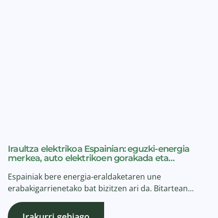
Iraultza elektrikoa Espainian: eguzki-energia
merkea, auto elektrikoen gorakada eta…
Espainiak bere energia-eraldaketaren une
erabakigarrienetako bat bizitzen ari da. Bitartean…
Irakurri gehiago