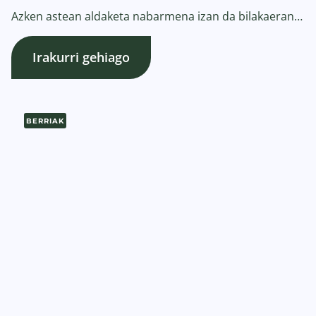
Azken astean aldaketa nabarmena izan da bilakaeran…
Irakurri gehiago
BERRIAK