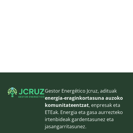
Gestor Energético Jcruz, adituak
energia-eraginkortasuna auzoko
komunitateentzat
, enpresak eta
ETEak. Energia eta gasa aurrezteko
irtenbideak gardentasunez eta
jasangarritasunez.