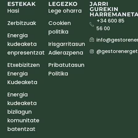
ESTEKAK
LEGEZKO
JARRI
GUREKIN
Hasi
Lege oharra
HARREMANET
+34 600 85
Zerbitzuak
Cookien
56 00
politika
Energia
info@gestorener
kudeaketa
Irisgarritasun
@gestorenergeti
enpresentzat
Adierazpena
Etxebizitzen
Pribatutasun
Energia
Politika
Kudeaketa
Energia
kudeaketa
bizilagun
komunitate
batentzat