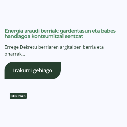
Energia araudi berriak: gardentasun eta babes
handiagoa kontsumitzaileentzat
Errege Dekretu berriaren argitalpen berria eta
oharrak…
Irakurri gehiago
BERRIAK