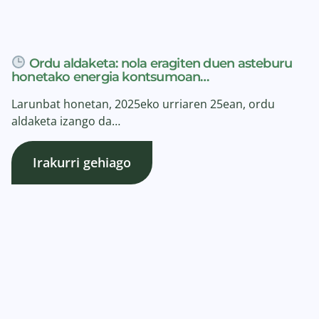
Ordu aldaketa: nola eragiten duen asteburu
honetako energia kontsumoan…
Larunbat honetan, 2025eko urriaren 25ean, ordu
aldaketa izango da…
Irakurri gehiago