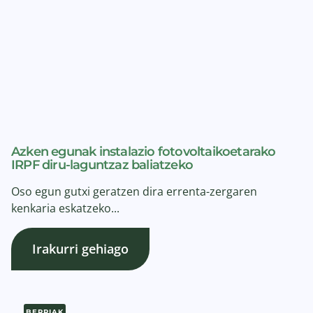
Azken egunak instalazio fotovoltaikoetarako
IRPF diru-laguntzaz baliatzeko
Oso egun gutxi geratzen dira errenta-zergaren
kenkaria eskatzeko...
Irakurri gehiago
BERRIAK