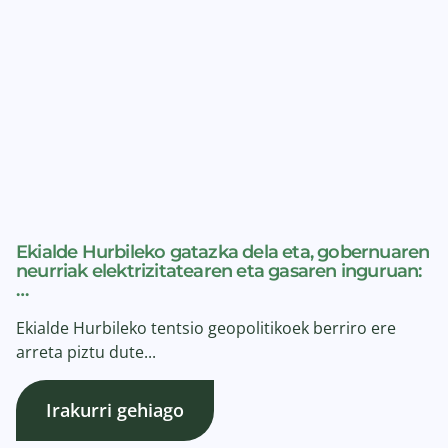
Ekialde Hurbileko gatazka dela eta, gobernuaren
neurriak elektrizitatearen eta gasaren inguruan:
…
Ekialde Hurbileko tentsio geopolitikoek berriro ere
arreta piztu dute...
Irakurri gehiago