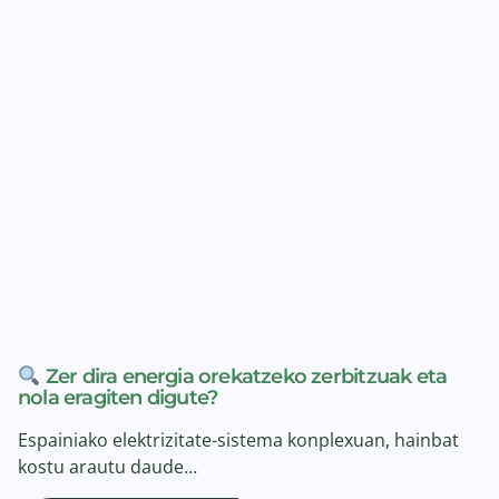
Zer dira energia orekatzeko zerbitzuak eta
nola eragiten digute?
Espainiako elektrizitate-sistema konplexuan, hainbat
kostu arautu daude…