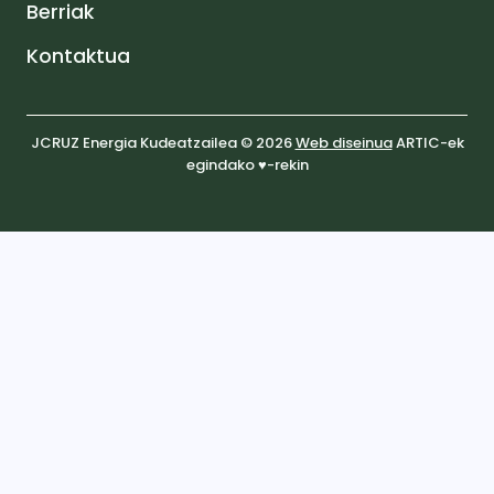
Berriak
Kontaktua
JCRUZ Energia Kudeatzailea © 2026
Web diseinua
ARTIC-ek
egindako ♥️-rekin