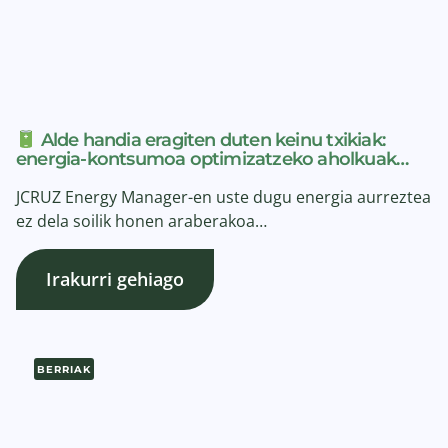
Alde handia eragiten duten keinu txikiak:
energia-kontsumoa optimizatzeko aholkuak…
JCRUZ Energy Manager-en uste dugu energia aurreztea
ez dela soilik honen araberakoa…
Irakurri gehiago
BERRIAK