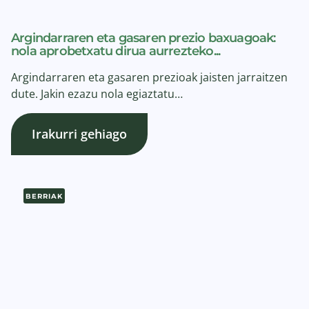
Argindarraren eta gasaren prezio baxuagoak:
nola aprobetxatu dirua aurrezteko...
Argindarraren eta gasaren prezioak jaisten jarraitzen
dute. Jakin ezazu nola egiaztatu…
Irakurri gehiago
BERRIAK