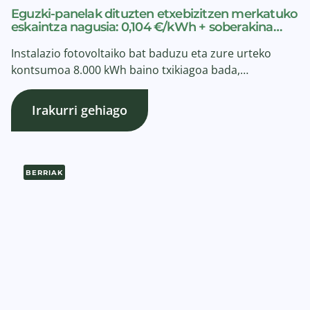
Eguzki-panelak dituzten etxebizitzen merkatuko
eskaintza nagusia: 0,104 €/kWh + soberakina…
Instalazio fotovoltaiko bat baduzu eta zure urteko
kontsumoa 8.000 kWh baino txikiagoa bada,…
Irakurri gehiago
BERRIAK