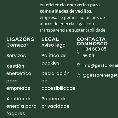
en
eficiencia enerxética para
comunidades de veciños
,
empresas e pemes. Solucións de
aforro de enerxía e gas con
transparencia e sustentabilidade.
LIGAZÓNS
LEGAL
CONTACTA
CONNOSCO
Comezar
Aviso legal
+34 600 85
Servizos
Política de
56 00
cookies
info@gestorener
Xestión
enerxética
Declaración
@gestorenergeti
para
de
empresas
accesibilidade
Xestión de
Política de
enerxía para
privacidade
fogares