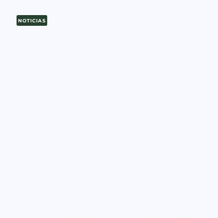
NOTICIAS
Prezos máis baixos da luz e do gas: como aproveitalos