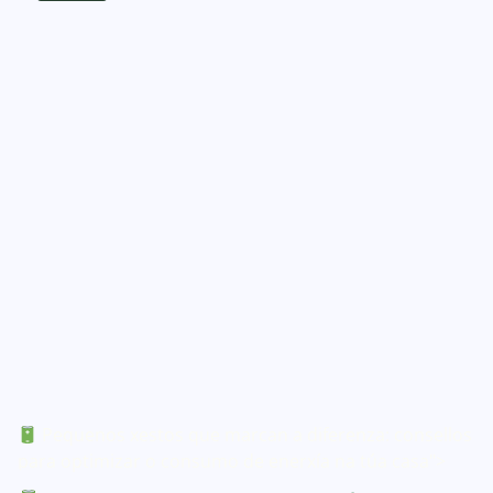
Pequenos xestos que marcan a diferenza: consellos
para optimizar o consumo de enerxía na túa casa">