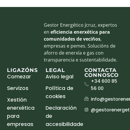
Gestor Energético Jcruz, expertos
en
eficiencia enerxética para
comunidades de veciños
,
empresas e pemes. Solucións de
aforro de enerxía e gas con
transparencia e sustentabilidade.
LIGAZÓNS
LEGAL
CONTACTA
CONNOSCO
Comezar
Aviso legal
+34 600 85
Servizos
Política de
56 00
cookies
info@gestorener
Xestión
enerxética
Declaración
@gestorenergeti
para
de
empresas
accesibilidade