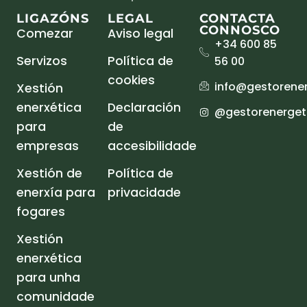
LIGAZÓNS
LEGAL
CONTACTA
CONNOSCO
Comezar
Aviso legal
+34 600 85
Servizos
Política de
56 00
cookies
info@gestorener
Xestión
enerxética
Declaración
@gestorenergeti
para
de
empresas
accesibilidade
Xestión de
Política de
enerxía para
privacidade
fogares
Xestión
enerxética
para unha
comunidade