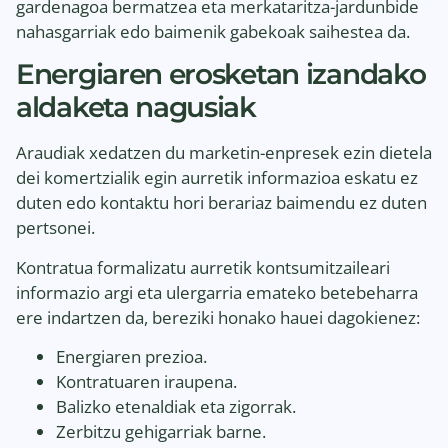
gardenagoa bermatzea eta merkataritza-jardunbide
nahasgarriak edo baimenik gabekoak saihestea da.
Energiaren erosketan izandako
aldaketa nagusiak
Araudiak xedatzen du marketin-enpresek ezin dietela
dei komertzialik egin aurretik informazioa eskatu ez
duten edo kontaktu hori berariaz baimendu ez duten
pertsonei.
Kontratua formalizatu aurretik kontsumitzaileari
informazio argi eta ulergarria emateko betebeharra
ere indartzen da, bereziki honako hauei dagokienez:
Energiaren prezioa.
Kontratuaren iraupena.
Balizko etenaldiak eta zigorrak.
Zerbitzu gehigarriak barne.