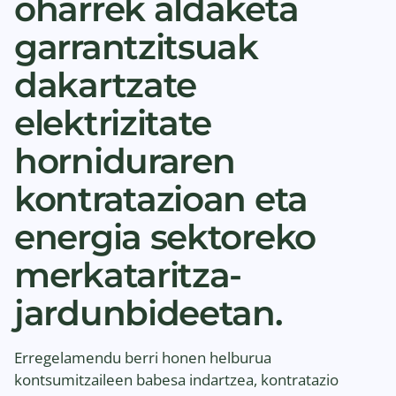
oharrek aldaketa
garrantzitsuak
dakartzate
elektrizitate
horniduraren
kontratazioan eta
energia sektoreko
merkataritza-
jardunbideetan.
Erregelamendu berri honen helburua
kontsumitzaileen babesa indartzea, kontratazio