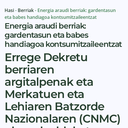
Hasi
-
Berriak
-
Energia araudi berriak: gardentasun
eta babes handiagoa kontsumitzaileentzat
Energia araudi berriak:
gardentasun eta babes
handiagoa kontsumitzaileentzat
Errege Dekretu
berriaren
argitalpenak eta
Merkatuen eta
Lehiaren Batzorde
Nazionalaren (CNMC)