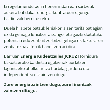
Erregelamendu berri honen indarrean sartzeak
aukera bat dakar energia-kontratuen egungo
baldintzak berrikusteko.
Duela hilabete batzuk lehiakorra zen tarifa bat agian
ez da gehiago lehiakorra izango, eta gaizki doitutako
potentzia edo zenbait zerbitzu gehigarrik fakturaren
zenbatekoa alferrik handitzen ari dira.
Barruan
Energia Kudeatzailea JCRUZ
Hornidura
bakoitzerako baldintza egokienak aurkitzen
laguntzeko aholkularitza hurbila, gardena eta
independentea eskaintzen dugu.
Zure energia zaintzen dugu, zure finantzak
zaintzen ditugu.