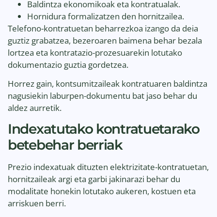
Baldintza ekonomikoak eta kontratualak.
Hornidura formalizatzen den hornitzailea.
Telefono-kontratuetan beharrezkoa izango da deia
guztiz grabatzea, bezeroaren baimena behar bezala
lortzea eta kontratazio-prozesuarekin lotutako
dokumentazio guztia gordetzea.
Horrez gain, kontsumitzaileak kontratuaren baldintza
nagusiekin laburpen-dokumentu bat jaso behar du
aldez aurretik.
Indexatutako kontratuetarako
betebehar berriak
Prezio indexatuak dituzten elektrizitate-kontratuetan,
hornitzaileak argi eta garbi jakinarazi behar du
modalitate honekin lotutako aukeren, kostuen eta
arriskuen berri.