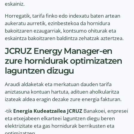
eskainiz.
Horregatik, tarifa finko edo indexatu baten artean
aukeratu aurretik, ezinbestekoa da hornidura
bakoitzaren ezaugarriak, kontsumo ohiturak eta
eskaintza bakoitzaren baldintza zehatzak aztertzea.
JCRUZ Energy Manager-en
zure hornidurak optimizatzen
laguntzen dizugu
Araudi aldaketak eta merkatuan dauden tarifa
aniztasuna kontuan hartuta, adituen aholkularitza
izateak aldea eragin dezake zure energia fakturan.
-tik
Energia Kudeatzailea JCRUZ
Banakoei, enpresei
eta etxejabeen elkarteei laguntzen diegu beren
elektrizitate eta gas hornidurak berrikusten eta
optimizatzen.