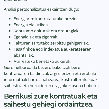
Analisi pertsonalizatua eskaintzen dugu:
Energiaren kontratatutako prezioa.
Energia elektrikoa.
Kontsumo ohiturak eta ordutegiak.
Egonaldiak eta zigorrak.
Fakturan sartutako zerbitzu gehigarriak.
Tasa finkoa edo indexatua aukeratzearen
abantailak.
Aurrezteko benetako aukerak.
Gure helburua da bezero bakoitzak bere
kontratuaren baldintzak argi ulertzea eta erabaki
informatuak hartu ahal izatea, kostu alferrikakoak
saihestuz eta horniduren eraginkortasuna hobetuz.
Berrikusi zure kontratuak eta
saihestu gehiegi ordaintzea.