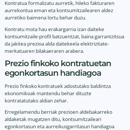
Kontratua formalizatu aurretik, hileko fakturaren
aurrekontua eman eta kontsumitzailearen aldez
aurretiko baimena lortu behar duzu.
Kontratu mota hau erakargarria izan daiteke
kontsumitzaile-profil batzuentzat, baina garrantzitsua
da jakitea prezioa alda daitekeela elektrizitate-
merkatuaren bilakaeraren arabera.
Prezio finkoko kontratuetan
egonkortasun handiagoa
Prezio finkoko kontratuek adostutako baldintza
ekonomikoak mantendu behar dituzte
kontratatutako aldian zehar.
Erregelamendu berriak prezioen aldebakarreko
aldaketak mugatzen ditu, kontsumitzaileari
egonkortasun eta aurreikusgarritasun handiagoa