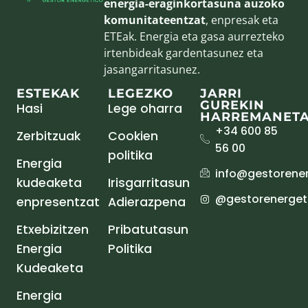
energia-eraginkortasuna auzoko
komunitateentzat
, enpresak eta
ETEak. Energia eta gasa aurrezteko
irtenbideak gardentasunez eta
jasangarritasunez.
ESTEKAK
LEGEZKO
JARRI
GUREKIN
Hasi
Lege oharra
HARREMANET
+34 600 85
Zerbitzuak
Cookien
56 00
politika
Energia
info@gestorener
kudeaketa
Irisgarritasun
@gestorenergeti
enpresentzat
Adierazpena
Etxebizitzen
Pribatutasun
Energia
Politika
Kudeaketa
Energia