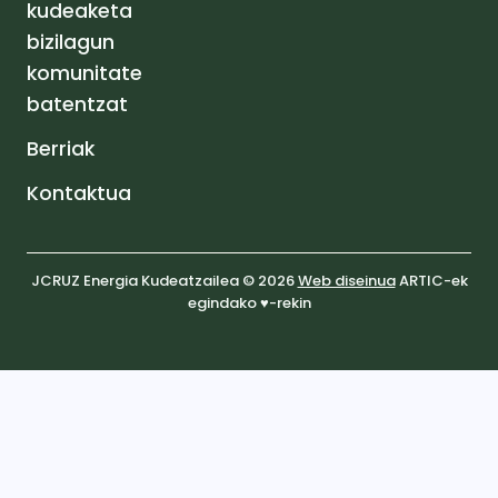
kudeaketa
bizilagun
komunitate
batentzat
Berriak
Kontaktua
JCRUZ Energia Kudeatzailea © 2026
Web diseinua
ARTIC-ek
egindako ♥️-rekin