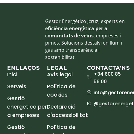
Gestor Energético Jcruz, experts en
eficiència energètica per a
comunitats de veïns
, empreses i
pimes. Solucions destalvi en llum i
gas amb transparència i
sostenibilitat.
ENLLAÇOS
LEGAL
CONTACTA'NS
+34 600 85
Inici
Avís legal
56 00
Serveis
Política de
info@gestorener
cookies
Gestió
@gestorenergeti
energètica per
Declaració
a empreses
d'accessibilitat
Gestió
Política de